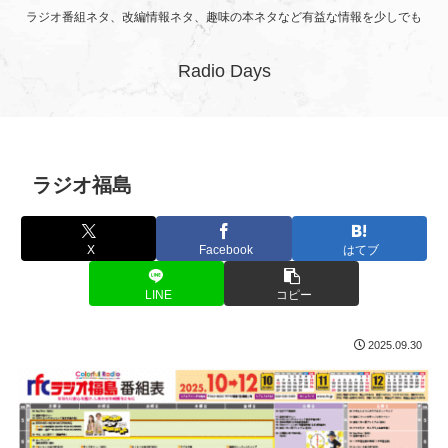
ラジオ番組ネタ、改編情報ネタ、趣味の本ネタなど有益な情報を少しでも
Radio Days
ラジオ福島
X
Facebook
はてブ
LINE
コピー
2025.09.30