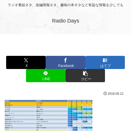
ラジオ番組ネタ、改編情報ネタ、趣味の本ネタなど有益な情報を少しでも
Radio Days
X
Facebook
はてブ
LINE
コピー
2018.09.12