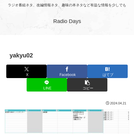
ラジオ番組ネタ、改編情報ネタ、趣味の本ネタなど有益な情報を少しでも
Radio Days
yakyu02
X
Facebook
はてブ
LINE
コピー
2024.04.21