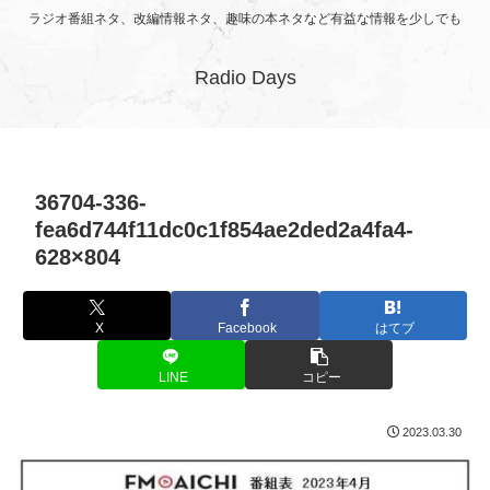
ラジオ番組ネタ、改編情報ネタ、趣味の本ネタなど有益な情報を少しでも
Radio Days
36704-336-
fea6d744f11dc0c1f854ae2ded2a4fa4-
628×804
X
Facebook
はてブ
LINE
コピー
2023.03.30