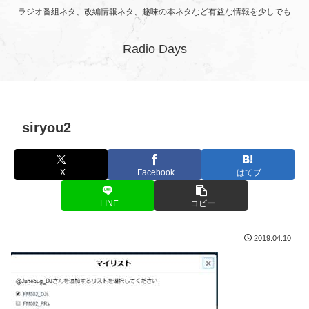
ラジオ番組ネタ、改編情報ネタ、趣味の本ネタなど有益な情報を少しでも
Radio Days
siryou2
X
Facebook
はてブ
LINE
コピー
2019.04.10