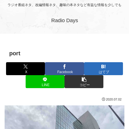
ラジオ番組ネタ、改編情報ネタ、趣味の本ネタなど有益な情報を少しでも
Radio Days
port
X
Facebook
はてブ
LINE
コピー
2020.07.02