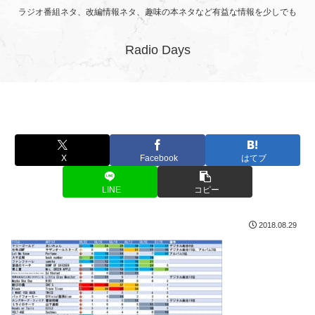
ラジオ番組ネタ、改編情報ネタ、趣味の本ネタなど有益な情報を少しでも
Radio Days
X
Facebook
はてブ
LINE
コピー
2018.08.29