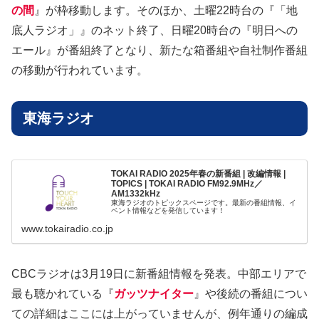
の間
』が枠移動します。そのほか、土曜22時台の『「地
底人ラジオ」』のネット終了、日曜20時台の『明日への
エール』が番組終了となり、新たな箱番組や自社制作番組
の移動が行われています。
東海ラジオ
TOKAI RADIO 2025年春の新番組 | 改編情報 |
TOPICS | TOKAI RADIO FM92.9MHz／
AM1332kHz
東海ラジオのトピックスページです。最新の番組情報、イ
ベント情報などを発信しています！
www.tokairadio.co.jp
CBCラジオは3月19日に新番組情報を発表。中部エリアで
最も聴かれている『
ガッツナイター
』や後続の番組につい
ての詳細はここには上がっていませんが、例年通りの編成