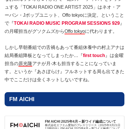
ュする「TOKAI RADIO ONE ARTIST 2025」はネオ・ア
ーバン・Jポップユニット、Offo tokyoに決定。ということ
で『
TOKAI RADIO MUSIC PROGRAM SESSIONS 929
』
の月曜担当がグソクムズから
Offo tokyo
に代わります。
しかし早朝番組での舌禍もあって番組休養中の村上アナは
結局番組降板となってしまったか…『
first touch
』は金曜
担当の
原光隆
アナが月-木も担当することになっていま
す。というか『あさぼらけ』フルネットする局も出てきた
中でここだけは全くネットしないですね。
FM AICHI
FM AICHI 2025年4月～新ワイド編成について
株式会社エフエム愛知のプレスリリース（2025年3月21日
11時00分）FM AICHI 2025年4月～新ワイド編成について