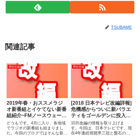
TSUBAME
関連記事
番組改編
番組改編
2019年春・おススメラジ
[2018 日本テレビ改編詳報]
オ新番組とイケてない新番
危機感からついに新バラエ
組紹介~FMノースウェーブ
ティをゴールデンに投入。
「Friday CrossRoads」
朝の情報番組刷新
どうもです。4月に入り、各地域
10月改編の情報を取り上げま
の覚悟~
でラジオの新番組も始まりまし
す。今回は、日本テレビです。現
た。今回のブログではそんな新番
在4年連続視聴率三冠と盤石の体
組の中からおすすめの番組とイケ
勢を築いている同局。今年4月の