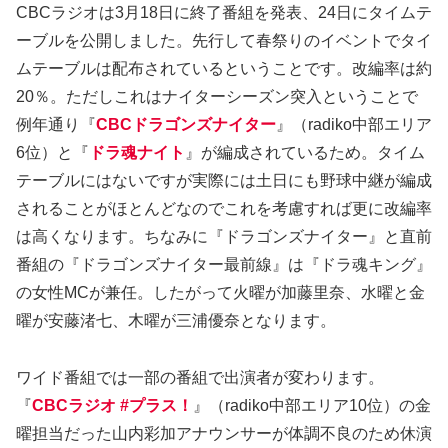
CBCラジオは3月18日に終了番組を発表、24日にタイムテ
ーブルを公開しました。先行して春祭りのイベントでタイ
ムテーブルは配布されているということです。改編率は約
20％。ただしこれはナイターシーズン突入ということで
例年通り『
CBCドラゴンズナイター
』（radiko中部エリア
6位）と『
ドラ魂ナイト
』が編成されているため。タイム
テーブルにはないですが実際には土日にも野球中継が編成
されることがほとんどなのでこれを考慮すれば更に改編率
は高くなります。ちなみに『ドラゴンズナイター』と直前
番組の『ドラゴンズナイター最前線』は『ドラ魂キング』
の女性MCが兼任。したがって火曜が加藤里奈、水曜と金
曜が安藤渚七、木曜が三浦優奈となります。
ワイド番組では一部の番組で出演者が変わります。
『
CBCラジオ #プラス！
』（radiko中部エリア10位）の金
曜担当だった山内彩加アナウンサーが体調不良のため休演