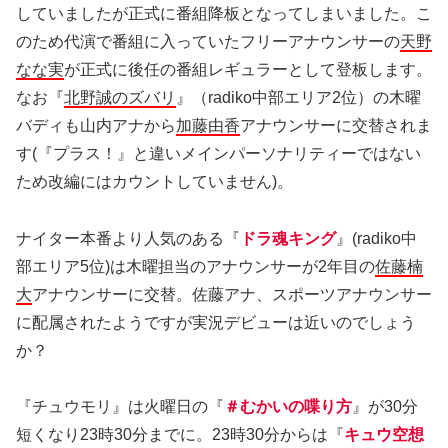
していましたが正式に番組降板となってしまいました。こ
のため代演で番組に入っていたフリーアナウンサーの
天野
なな実
が正式に後任の番組レギュラーとして登板します。
なお『
北野誠のズバリ
』（radiko中部エリア2位）の木曜
バディも山内アナから
加藤由香
アナウンサーに交替されま
す(『プラス！』と違いメインパーソナリティーではない
ため改編にはカウントしていません)。
ナイター本番より人気のある『
ドラ魂キング
』(radiko中
部エリア5位)は木曜担当のアナウンサーが2年目の
佐藤楠
大
アナウンサーに交替。佐藤アナ、スポーツアナウンサー
に配属されたようですが実況デビューは近いのでしょう
か？
『チュウモリ』は火曜日の『
＃むかいの喋り方
』が30分
短くなり23時30分までに。23時30分からは『
キュウ空想