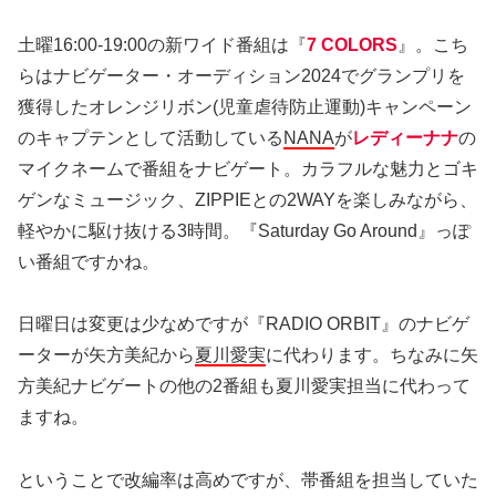
土曜16:00-19:00の新ワイド番組は『
7 COLORS
』。こち
らはナビゲーター・オーディション2024でグランプリを
獲得したオレンジリボン(児童虐待防止運動)キャンペーン
のキャプテンとして活動している
NANA
が
レディーナナ
の
マイクネームで番組をナビゲート。カラフルな魅力とゴキ
ゲンなミュージック、ZIPPIEとの2WAYを楽しみながら、
軽やかに駆け抜ける3時間。『Saturday Go Around』っぽ
い番組ですかね。
日曜日は変更は少なめですが『RADIO ORBIT』のナビゲ
ーターが矢方美紀から
夏川愛実
に代わります。ちなみに矢
方美紀ナビゲートの他の2番組も夏川愛実担当に代わって
ますね。
ということで改編率は高めですが、帯番組を担当していた