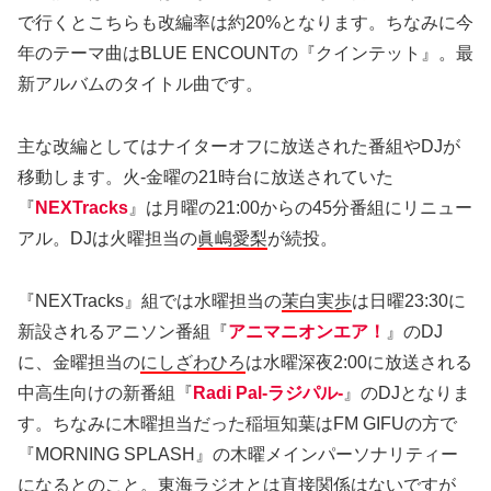
で行くとこちらも改編率は約20%となります。ちなみに今
年のテーマ曲はBLUE ENCOUNTの『クインテット』。最
新アルバムのタイトル曲です。
主な改編としてはナイターオフに放送された番組やDJが
移動します。火-金曜の21時台に放送されていた
『
NEXTracks
』は月曜の21:00からの45分番組にリニュー
アル。DJは火曜担当の
眞嶋愛梨
が続投。
『NEXTracks』組では水曜担当の
茉白実歩
は日曜23:30に
新設されるアニソン番組『
アニマニオンエア！
』のDJ
に、金曜担当の
にしざわひろ
は水曜深夜2:00に放送される
中高生向けの新番組『
Radi Pal-ラジパル-
』のDJとなりま
す。ちなみに木曜担当だった稲垣知葉はFM GIFUの方で
『MORNING SPLASH』の木曜メインパーソナリティー
になるとのこと。東海ラジオとは直接関係はないですが