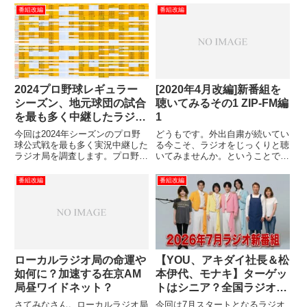
てない新番組を紹介したいと思い
改編ではゴールデン・プライムタ
番組改編
番組改編
ます。おススメ・FMノースウェ
イムは3か月後退のドラマを除い
ーブ「Friday CrossRoads」毎週
て無改編という余裕を見せていま
金曜日の16時3...
したが、どうやら今回は危機感を
持...
2024プロ野球レギュラー
[2020年4月改編]新番組を
シーズン、地元球団の試合
聴いてみるその1 ZIP-FM編
を最も多く中継したラジオ
1
局はどこだ？
今回は2024年シーズンのプロ野
どうもです。外出自粛が続いてい
球公式戦を最も多く実況中継した
る今こそ、ラジオをじっくりと聴
ラジオ局を調査します。プロ野球
いてみませんか。ということで今
シーズン開幕時にスポンサー調査
回は改編ネタを久々に。この4月
を行ってから、いろんなネタを考
からスタートしたラジオ番組を聴
番組改編
番組改編
えてはボツにしてを繰り返し。年
いての所見を簡単にまとめてみた
末を迎えるにあたりネタを増やし
いと思います。今回はZIP-FMの
ていきたいと思います。はじめ...
新番組からピックアップして...
ローカルラジオ局の命運や
【YOU、アキダイ社長＆松
如何に？加速する在京AM
本伊代、モナキ】ターゲッ
局昼ワイドネット？
トはシニア？全国ラジオ局
の7月新番組紹介
さてみなさん。ローカルラジオ局
今回は7月スタートとなるラジオ