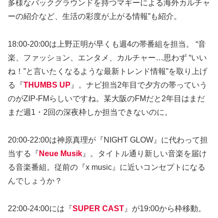
多様なバックグラウンドを持つマギーによる海外カルチャ
ーの紹介など、生活の彩度が上がる情報”も紹介。
18:00-20:00は上野正明が早くも週4の帯番組を担当。 “音
楽、ファッション、エンタメ、カルチャー…思わず “いい
ね！”と言いたくなるような最新トレンド情報”を取り上げ
る『
THUMBS UP
』。ナビ担当2年目で夕方の帯っていう
のがZIP-FMらしいですね。某大阪のFMだと2年目はまだ
まだ週1・2回の深夜枠しか担当できないのに。
20:00-22:00は神原真理が『NIGHT GLOW』に代わって担
当する『
Neue Musik
』。タイトル通り新しい音楽を届け
る音楽番組。従前の『x music』に近いコンセプトになる
んでしょうか？
22:00-24:00には『
SUPER CAST
』が19:00から枠移動。