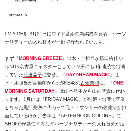
prtimes.jp
FM AICHIは3月21日にワイド番組の新編成を発表。パーソ
ナリティーの入れ替えが一部で行われています。
まず『
MORNING BREEZE
』の木・金担当が橋口侑佳か
らNHK名古屋キャスターとしてラジ王にも3年連続で出演
していた
渡邊晶子
に交替。『
DAYDREAM MAGIC
』は
水・木担当が高橋萌から元SKE48の
古畑奈和
に、『
ONE
MORNING SATURDAY
』は山本航生から山内智貴に代わ
ります。1月には『FRIDAY MAGIC』が妊娠・出産で卒業
となった黒江美咲に代わって元アナウンサーの佐藤渚が担
当しているほか、去年は『AFTERNOON COLORS』に
SHOKOが就任するなどパーソナリティーの入れ替えが活