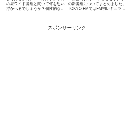
の昼ワイド番組と聞いて何を思い
の新番組についてまとめました。
浮かべるでしょうか？個性的なパ
TOKYO FMではFM初レギュラー
ーソナリティーが登場して、地域
番組となるYOUが「人生の転
の話題や面白いメールをテンポよ
機」をテーマにリスナーのメッセ
く紹介し、地域に根差した確固た
ージに応えます。その他リアルア
スポンサーリンク
るローカルワイド番組を想像する
キバボーイズのカルチャー番組、
人もいるかもしれません。実
岸谷蘭丸の人生相談番組が始動。
際、...