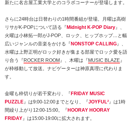
新たに名古屋工業大学とのコラボコーナーが登場します。
さらに24時台は日替わりの1時間番組が登場。月曜は高樹
リサがK-POPについて語る『
Midnight K-POP Diary
』、
火曜は小林拓一郎がJ-POP、ロック、ヒップホップ…と幅
広いジャンルの音楽をかける『
NONSTOP CALLING
』、
水曜は上野正明がロック好きが集まる部屋でロック愛を語
り合う『
ROCKER ROOM
』、木曜は『
MUSIC BLAZE
』
が枠移動して放送。ナビゲーターは神原真理に代わりま
す。
金曜も枠切りが若干変わり、『
FRIDAY MUSIC
PUZZLE
』は9:00-12:00までとなり、『
JOYFUL²
』は1時
間繰り上がり12:00-15:00。『
HOORAY HOORAY
FRIDAY
』は15:00-19:00に拡大されます。