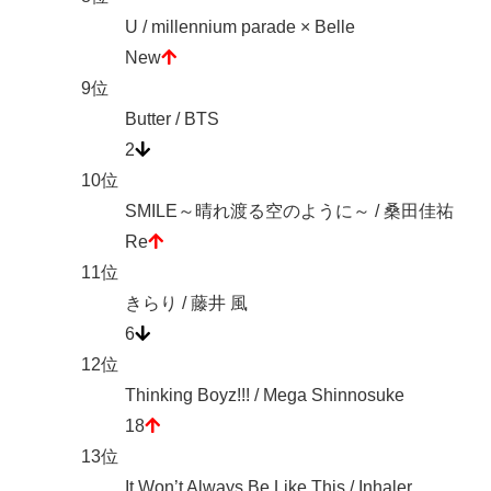
U / millennium parade × Belle
New
9位
Butter / BTS
2
10位
SMILE～晴れ渡る空のように～ / 桑田佳祐
Re
11位
きらり / 藤井 風
6
12位
Thinking Boyz!!! / Mega Shinnosuke
18
13位
It Won’t Always Be Like This / Inhaler