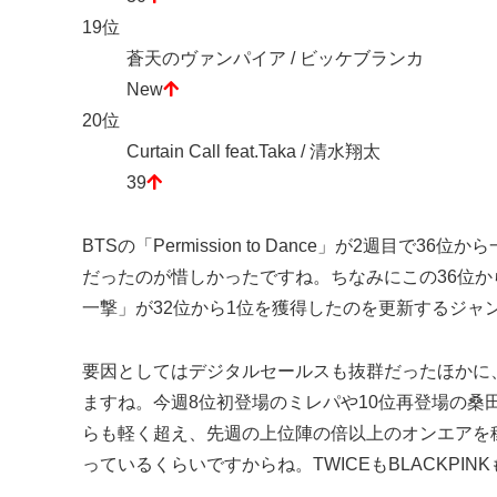
19位
蒼天のヴァンパイア / ビッケブランカ
New
20位
Curtain Call feat.Taka / 清水翔太
39
BTSの「Permission to Dance」が2週目で3
だったのが惜しかったですね。ちなみにこの36位からの
一撃」が32位から1位を獲得したのを更新するジャ
要因としてはデジタルセールスも抜群だったほかに、
ますね。今週8位初登場のミレパや10位再登場の
らも軽く超え、先週の上位陣の倍以上のオンエアを
っているくらいですからね。TWICEもBLACKPIN