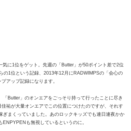
6位から一気に1位をゲット。先週の「Butter」が50ポイント差で2位
1位という記録、2013年12月にRADWIMPSの「会心の
ンプアップ記録になります。
「Butter」のオンエアをごっそり持って行ったことに尽き
桑田佳祐が大量オンエアでこの位置につけたのですが、それす
稼ぎまくっていました。あのロックキッズでも連日連夜かか
KもENPYPENも無視しているというのに。