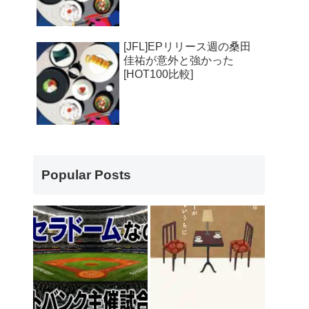
[JFL]EPリリース週の桑田
佳祐が意外と強かった
[HOT100比較]
Popular Posts