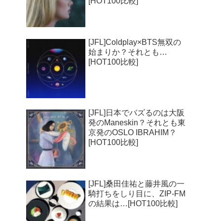
[HOT100比較]
[JFL]Coldplay×BTS無双の
始まりか？それとも…
[HOT100比較]
[JFL]日本でバズるのは大阪
発のManeskin？それとも東
京発のOSLO IBRAHIM？
[HOT100比較]
[JFL]桑田佳祐と藤井風の一
騎打ちをしり目に、ZIP-FM
の結果は…[HOT100比較]