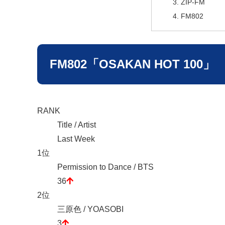
ZIP-FM
FM802
FM802「OSAKAN HOT 100」
RANK
Title / Artist
Last Week
1位
Permission to Dance / BTS
36
2位
三原色 / YOASOBI
3