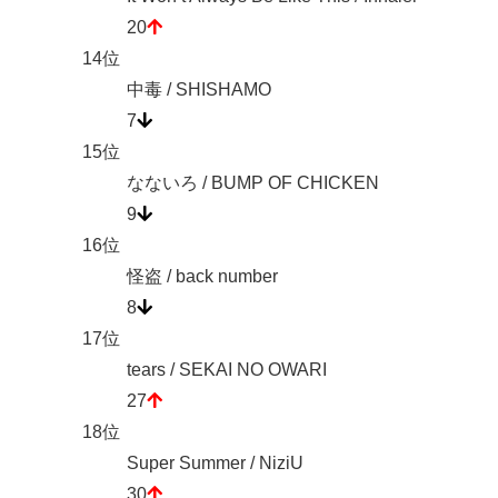
20
14位
中毒 / SHISHAMO
7
15位
なないろ / BUMP OF CHICKEN
9
16位
怪盗 / back number
8
17位
tears / SEKAI NO OWARI
27
18位
Super Summer / NiziU
30