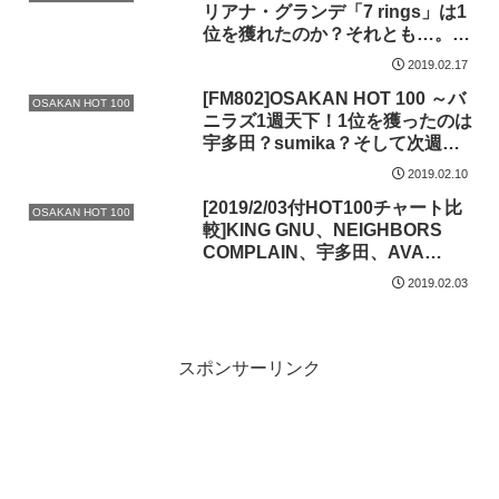
リアナ・グランデ「7 rings」は1
位を獲れたのか？それとも…。
2019/02/17付チャート振り返り！
2019.02.17
[FM802]OSAKAN HOT 100 ～バ
OSAKAN HOT 100
ニラズ1週天下！1位を獲ったのは
宇多田？sumika？そして次週、
アリアナ・グランデ「7 rings」
2019.02.10
大躍進か？2019/02/10付チャート
[2019/2/03付HOT100チャート比
振り返り
OSAKAN HOT 100
較]KING GNU、NEIGHBORS
COMPLAIN、宇多田、AVA
MAX、バニラズ。1位が割れた
2019.02.03
JFL5局
スポンサーリンク