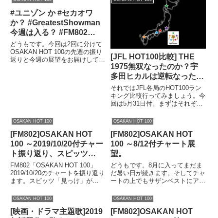
#ユニゾン か #セカオワ
か？ #GreatestShowman
今週は入る？ #FM802
OSAKAN HOT 100 2/25付
どうもです。今回は2回に分けて
チャート展望
OSAKAN HOT 100の先週の振り
[JFL HOT100比較] THE
返りと今週の展望をお届けしてお
#802HOT100
1975無双なったのか？宇
ります。今回は展望編です。先週
の振り返りはこちらからご覧くだ
多田ヒカルは逆転なったの
さい。チャートがガラッと変わる
か？藤井風は大躍進。
それではJFL各局のHOT100ラン
か？今週のオンエア上位一覧はこ
キング比較行ってみましょう。今
ちらからでは今週のオ...
回は5月31日付。まずはそれぞれ
のTOP10から見ていきましょ
う。まずは802です。詳細な結果
OSAKAN HOT 100
OSAKAN HOT 100
はこちらからもチェックできま
[FM802]OSAKAN HOT
[FM802]OSAKAN HOT
す。FM802RANKTitle / ArtistL...
100 ～2019/10/20付チャー
100 ～8/12付チャート展
ト振り返り、スピッツ
望。
「見っけ」 がNo.1か？そ
FM802「OSAKAN HOT 100」
どうもです。8月に入ってまだま
して世界を席巻、
2019/10/20のチャートを振り返り
だ暑い日が続きます。そしてチャ
ます。スピッツ「見っけ」が
ートの上でもサザンベストにアリ
「DanceMonkey」がつい
No.1？そして世界を席巻、
アナ新譜と注目のアルバムリリー
に…。
「Dance Monkey」がついに？こ
スが続きます。そして夏フェスは
OSAKAN HOT 100
OSAKAN HOT 100
れを見れば一目瞭然。ぜひ確認く
サマソニなどまだまだこれから盛
[映画・ドラマ主題歌]2019
[FM802]OSAKAN HOT
ださい。OSAKAN HOT 10...
り上がりが続きます。続きます。