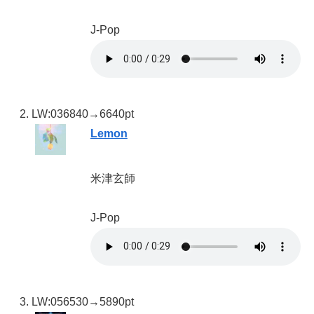
J-Pop
LW:03
6840→6640pt
Lemon
米津玄師
J-Pop
LW:05
6530→5890pt