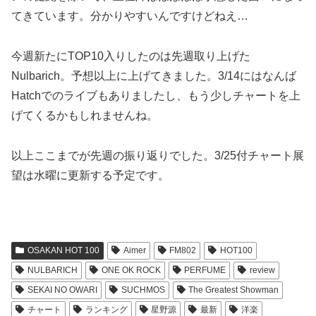
てきています。分かりやすいんですけどねえ…
今週新たにTOP10入りしたのは先週取り上げた
Nulbarich。予想以上に上げてきました。3/14にはなんば
Hatchでのライブもありましたし、もう少しチャートを上
げてくるかもしれませんね。
以上ここまでが先週の振り返りでした。3/25付チャート展
望は水曜に更新する予定です。
OSAKAN HOT 100
Aimer
FM802
HOT100
NULBARICH
ONE OK ROCK
PERFUME
review
SEKAI NO OWARI
SUCHMOS
The Greatest Showman
チャート
ランキング
星野源
最新
洋楽