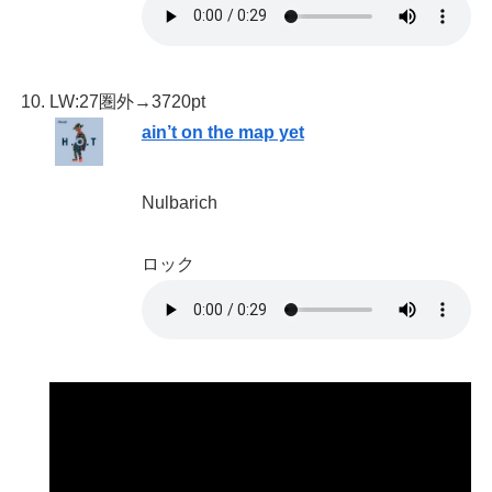
LW:27
圏外→3720pt
ain’t on the map yet
Nulbarich
ロック