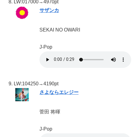
LW:01
7000→4970pt
サザンカ
SEKAI NO OWARI
J-Pop
LW:10
4250→4190pt
さよならエレジー
菅田 将暉
J-Pop