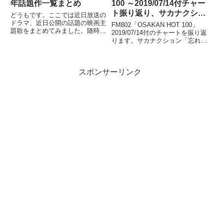
今週の1位は"No Brain...
年話題作一覧まとめ
100 ～2019/07/14付チャー
ト振り返り、サカナクショ
どうもです。ここでは近日放送の
ン「忘れられないの」を脅
ドラマ、近日公開の話題の映画主
FM802「OSAKAN HOT 100」
題歌をまとめてみました。随時更
かす曲が現れた？一体誰？
2019/07/14付のチャートを振り返
新します。昨年のOSAKAN HOT
ります。サカナクション「忘れら
100で年間1位を獲得した米津玄
れないの」のV3はなったのか。
師の「Lemon」、実はこの曲ドラ
そして何やら猛追する曲が2曲現
マ主題歌だったんですね。しかも
れてきた。一体誰の何という曲
2018年1月放...
スポンサーリンク
か？ぜひご覧ください。どうもで
す。先日か...