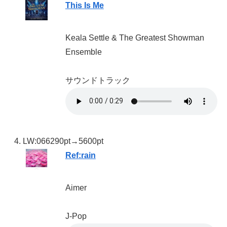
This Is Me
Keala Settle & The Greatest Showman
Ensemble
サウンドトラック
LW:06
6290pt→5600pt
Ref:rain
Aimer
J-Pop