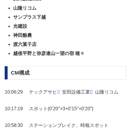
山隆リコム
サンプラス下越
光建設
神田酪農
渡六菓子店
越後平野と弥彦連山一望の宿 穂々
CM構成
10:06:29
テックアサヒ
安田設備工業
山隆リコム
10:17:19
スポット(0’20″×3+0’15″+0’20”)
10:58:30
ステーションブレイク、時報スポット