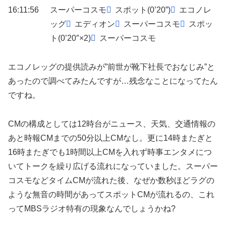
16:11:56
スーパーコスモ
スポット(0’20”)
エコノレ
ッグ
エディオン
スーパーコスモ
スポッ
ト(0’20″×2)
スーパーコスモ
エコノレッグの提供読みが”前世が靴下社長でおなじみ”と
あったので調べてみたんですが…残念なことになってたん
ですね。
CMの構成としては12時台がニュース、天気、交通情報の
あと時報CMまでの50分以上CMなし。更に14時またぎと
16時またぎでも1時間以上CMを入れず時事エンタメにつ
いてトークを繰り広げる流れになっていました。スーパー
コスモなどタイムCMが流れた後、なぜか数秒ほどラグの
ような無音の時間があってスポットCMが流れるの、これ
ってMBSラジオ特有の現象なんでしょうかね?