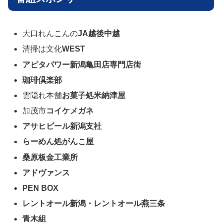
大口れんこんの
JA越後中越
清掃は文化
WEST
アピタパワー新潟亀田店専門店街
珈琲倶楽部
雲隠れ本舗
お菓子処米納津屋
加茂市
コイケメガネ
アサヒビール新潟支社
らーめん処がんこ屋
桑原板金工業所
アドヴァンス
PEN BOX
レントオール新潟・レントオール燕三条
青木組