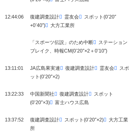
12:44:06
復建調査設計
霊友会
スポット(0’20″
+0’40”)
大方工業所
「スポーツ伝説」のため中断
ステーション
ブレイク、時報CM(0’20″×2＋0’10”)
13:11:01
JA広島果実連
復建調査設計
霊友会
スポ
ット(0’20″×2)
13:22:33
中国新聞社
復建調査設計
スポット
(0’20″×3)
富士ハウス広島
13:37:52
復建調査設計
スポット(0’20″×2)
大方工業
所