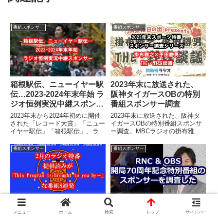
番組スポンサー
番組スポンサー
箱根駅伝、ニューイヤー駅
2023年末に放送された、
伝…2023-2024年末年始 ラ
阪神タイガースOBの特別
ジオ恒例実況中継スポンサ
番組スポンサー調査
ー
2023年末から2024年初めに開催
2023年末に放送された、阪神タ
された「レコード大賞」「ニュー
イガースOBの特別番組スポンサ
イヤー駅伝」「箱根駅伝」、ラジ
ー調査。MBCラジオの掛布雅之×
オでの実況中継のスポンサーはこ
平田勝男対談＆鳥谷敬のオフトー
のようになっていた。TBSラジオ
クSP。ABCラジオの赤星憲広オ
番組スポンサー
番組スポンサー
で放送された「レコード大賞」と
ーライオーライ＆矢野燿大のどー
「ニューイヤー駅伝」、ラジオ日
んとこい＆下柳剛のさあやりんし
本や文化放送で放送された「箱根
ゃい。大関化学工業、リンガーハ
駅伝」のスポンサーを調査しまし
ット、 コンテナ市場が多めの
た。
MBS、播州信用金庫、二階堂酒
造多めのABC。
J-WAVEなのにCMの入れ
OBS、RNC、聴きごたえ
メニュー
ホーム
検索
トップ
サイドバー
方がTFMぽかった特番
あった70周年記念特別番組