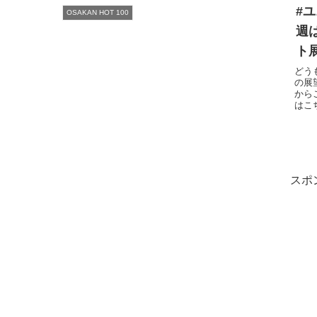
#ユ
OSAKAN HOT 100
週は
ト展
どう
の展
から
はこ
スポ