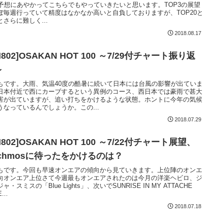
曲予想にあやかってこちらでもやっていきたいと思います。TOP3の展望
ぼ毎週行っていて精度はなかなか高いと自負しておりますが、TOP20と
とさらに難しく...
2018.08.17
M802]OSAKAN HOT 100 ～7/29付チャート振り返
～
もです。大雨、気温40度の酷暑に続いて日本には台風の影響が出ていま
日本付近で西にカーブするという異例のコース、西日本では豪雨で甚大
害が出ていますが、追い打ちをかけるような状態。ホントに今年の気候
うなっているんでしょうか。この...
2018.07.29
M802]OSAKAN HOT 100 ～7/22付チャート展望、
uchmosに待ったをかけるのは？
もです。今回も早速オンエアの傾向から見ていきます。上位陣のオンエ
向オンエア上位さて今週最もオンエアされたのは今月の洋楽ヘビロ、ジ
ャ・スミスの「Blue Lights」、次いでSUNRISE IN MY ATTACHE
...
2018.07.18