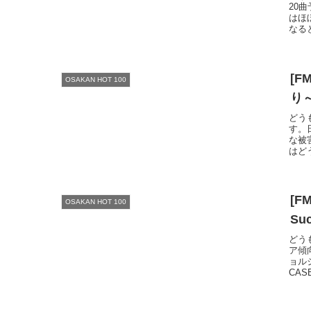
20
はほ
なる
[F
OSAKAN HOT 100
り
どう
す。
な被
はど
[F
OSAKAN HOT 100
S
どう
ア傾
ョルジ
CASE