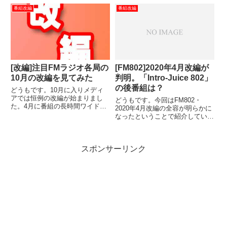
からスタートしたラジオ番組を聴
何が週末分が出せなかったかとい
番組改編
番組改編
いての所見を簡単にまとめてみた
うと「ZOOM!!802」の時間だけ
いと思います。今回はZIP-FMの
がはっきりしてなかったためです
新番組からピックアップして...
ね。番組は続くこと...
[改編]注目FMラジオ各局の
[FM802]2020年4月改編が
10月の改編を見てみた
判明。「Intro-Juice 802」
の後番組は？
どうもです。10月に入りメディ
アでは恒例の改編が始まりまし
どうもです。今回はFM802・
た。4月に番組の長時間ワイド化
2020年4月改編の全容が明らかに
をおこなうなど大鉈を振るったと
なったということで紹介していき
ころもありますが、10月はどう
たいと思います。今回の改編率は
だったでしょうか。ここではデー
6％（枠拡大、移動、DJ交替を含
タが出ている主なFMキー局、FM
め）。記事にしなくてもいいだろ
独立局を中心に主な改編をまと
スポンサーリンク
と思われるくらいの無風です。
め...
「ROCK KIDS 80...