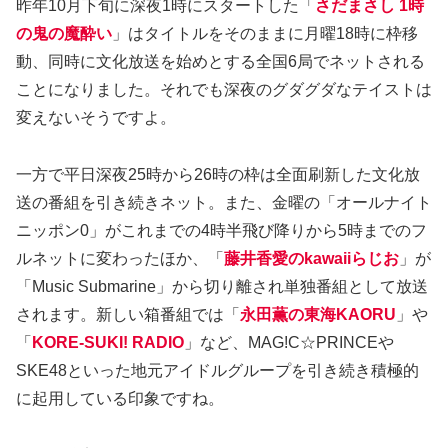
昨年10月下旬に深夜1時にスタートした「
さだまさし 1時
の鬼の魔酔い
」はタイトルをそのままに月曜18時に枠移
動、同時に文化放送を始めとする全国6局でネットされる
ことになりました。それでも深夜のグダグダなテイストは
変えないそうですよ。
一方で平日深夜25時から26時の枠は全面刷新した文化放
送の番組を引き続きネット。また、金曜の「オールナイト
ニッポン0」がこれまでの4時半飛び降りから5時までのフ
ルネットに変わったほか、「
藤井香愛のkawaiiらじお
」が
「Music Submarine」から切り離され単独番組として放送
されます。新しい箱番組では「
永田薫の東海KAORU
」や
「
KORE-SUKI! RADIO
」など、MAG!C☆PRINCEや
SKE48といった地元アイドルグループを引き続き積極的
に起用している印象ですね。