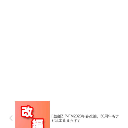
[改編]ZIP-FM2023年春改編、30周年もナ
ビ流出止まらず?