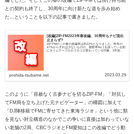
編でした。そしてこの春の改編でZIP-FMでは掛け持ち組
との契約も終了し、30周年に向け新たな道を歩み始め
た…ということを以下の記事で書きました。
[改編]ZIP-FM2023年春改編、30周年もナビ流出
止まらず?
ZIP-FMのこの春の改編率は約22%となりました。昨年の
47%からすれば少ないものの、聴取率No.1を謳っている割
にタイムテーブルがコロコロ変わっている印象。3年前に
キャッチコピーを変更した時にも約5割入れ替えがあった
のですが、あれから3...
2023.03.29
yoshida-tsubame.net
このように「容赦なく古参ナビを切るZIP-FM」「対抗し
てFM局を立ち上げた元ナビゲーター」の構図に加えて
「DJ陣移籍でFMに寄せてきた東海ラジオ」という他に類
を見ない対立構造のなかでこの争いに直接は加わっていな
い老舗の2局、CBCラジオとFM愛知はこの改編でどう動