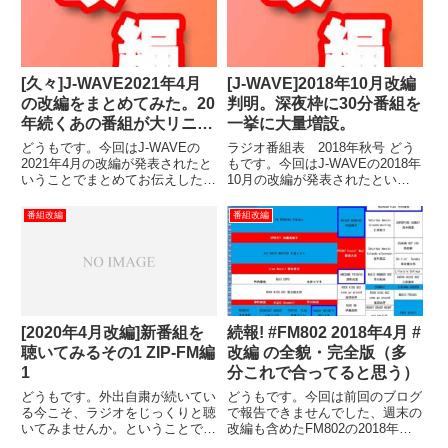
[久々]J-WAVE2021年4月
[J-WAVE]2018年10月改編
の改編をまとめてみた。20
判明。深夜枠に30分番組を
年続くあの番組が大リニュ
一挙に大量増設。
ーアル
どうもです。今回はJ-WAVEの
ラジオ番組表 2018年秋号 どう
2021年4月の改編が発表されたと
もです。今回はJ-WAVEの2018年
いうことでまとめてお伝えしたい
10月の改編が発表されたという
と思います。J-WAVEの改編ネタ
ことでまとめてお伝えしたいと思
は久々ですね。2021年に「声と
います。J-WAVEといえば、1年
番組改編
番組改編
音楽と行動で、多様な東京の風景
前の秋にいわゆる「働き方改革」
をつくる。」の掛け声のもと、ポ
や「プレミアムフライデー」をど
ッドキャストサービ...
んと見据えてラ...
[2020年4月改編]新番組を
続報! #FM802 2018年4月 #
聴いてみるその1 ZIP-FM編
改編 の全貌・完全版（多
1
分これで合ってると思う）
どうもです。外出自粛が続いてい
どうもです。今回は前回のブログ
る今こそ、ラジオをじっくりと聴
で報告できませんでした、週末の
いてみませんか。ということで今
改編も含めたFM802の2018年改
回は改編ネタを久々に。この4月
編情報をまとめてみました。まあ