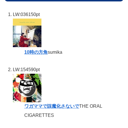
LW:03
6150pt
10時の方角
sumika
LW:15
4590pt
ワガママで誤魔化さないで
THE ORAL
CIGARETTES