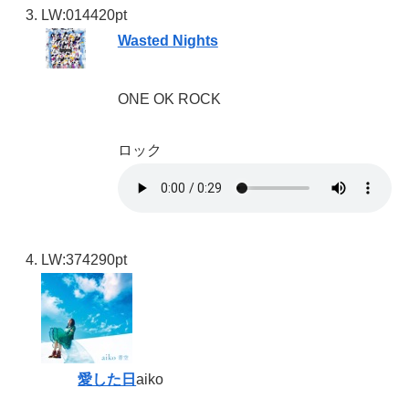
LW:01
4420pt
Wasted Nights
ONE OK ROCK
ロック
LW:37
4290pt
愛した日
aiko