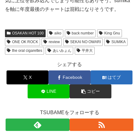
気に上位を飲み込んでしまう可能性もありそう。sumika
を軸に年度最後のチャートは混戦になりそうです。
OSAKAN HOT 100
aiko
back number
King Gnu
ONE OK ROCK
review
SEKAI NO OWARI
SUMIKA
the oral cigarettes
あいみょん
平井大
シェアする
X
Facebook
はてブ
LINE
コピー
TSUBAMEをフォローする