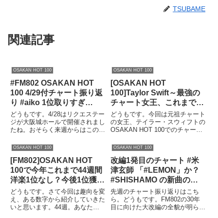
TSUBAME
関連記事
OSAKAN HOT 100
OSAKAN HOT 100
#FM802 OSAKAN HOT
[OSAKAN HOT
100 4/29付チャート振り返
100]Taylor Swift～最強の
り #aiko 1位取りすぎ
チャート女王、これまでの
#802HOT100
チャートイン全楽曲紹介
どうもです。4/28はリクエステー
どうもです。今回は元祖チャート
#docomoosakanhot100
ジが大阪城ホールで開催されまし
の女王、テイラー・スウィフトの
たね。おそらく来週からはこの話
OSAKAN HOT 100でのチャート
題が多くなることでしょう。そん
イン曲を全曲紹介していきます。
な中ですが、今年のACCESS!キ
スウィフティーズのみなさんはぜ
OSAKAN HOT 100
OSAKAN HOT 100
ャンペーンソングの「栞」が全国
ひご覧ください。2019年4月26日
[FM802]OSAKAN HOT
改編1発目のチャート #米
のTSUTAYAでレンタルできるよ
に新曲「ME!」が急遽リリースと
うになりました。大...
なったテイラ...
100で今年これまで44週間
津玄師 「#LEMON」か？
洋楽1位なし？今後1位獲れ
#SHISHAMO の新曲の感
るの？徹底検証！
想？ #FM802 OSAKAN
どうもです。さて今回は趣向を変
先週のチャート振り返りはこち
HOT 100 4/1付チャート展
え、ある数字から紹介していきた
ら。どうもです。FM802の30年
いと思います。44週。あなたは
目に向けた大改編の全貌が明らか
望 #802HOT100
この数字の意味が分かりますか。
になりました。こちらで詳しく紹