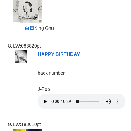
白日
King Gnu
LW:08
3820pt
HAPPY BIRTHDAY
back number
J-Pop
LW:18
3610pt