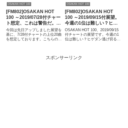
実はこれ、「OSAKAN HOT
介しておりますので是非ご覧にな
OSAKAN HOT 100
OSAKAN HOT 100
100」で現在、邦楽曲が1位を連
ってください。平日を中心に番組
[FM802]OSAKAN HOT
[FM802]OSAKAN HOT
続して獲り続けている週のことで
数が増えた、1時間や2時間の番
す。逆に言うと、この44...
組が出来たことで選曲傾向が変...
100 ～2019/07/28付チャー
100 ～2019/09/15付展望。
ト想定、これは警告だ。操
今週の1位は難しい？ヒゲ
作されたチャートに価値は
ダン逃げ切るか？今度こそ
今回は先日アップしました展望を
OSAKAN HOT 100、2019/09/15
ない。
テイラーか？それとも…。
基に、7/28付チャートの上位20曲
付チャートの展望です。今週の1
を想定しております。こちらの展
位は難しい？ヒゲダン逃げ切る
望も参照してください。今週の上
か？今度こそテイラーか？それと
位20曲想定RANKTitleArtist1宿命
も…。これを見ると一目瞭然、ぜ
Official髭男dism2忘れられないの
ひご活用を。どうもです。現在2
スポンサーリンク
サカナクション3Aur...
つほどブログネタを考えて作成し
ているところ...