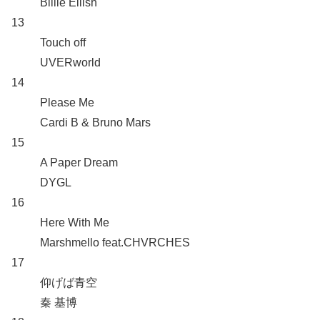
Billie Eilish
13
Touch off
UVERworld
14
Please Me
Cardi B & Bruno Mars
15
A Paper Dream
DYGL
16
Here With Me
Marshmello feat.CHVRCHES
17
仰げば青空
秦 基博