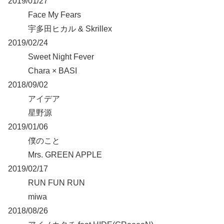
2019/01/27
Face My Fears
宇多田ヒカル & Skrillex
2019/02/24
Sweet Night Fever
Chara × BASI
2018/09/02
アイデア
星野源
2019/01/06
僕のこと
Mrs. GREEN APPLE
2019/02/17
RUN FUN RUN
miwa
2018/08/26