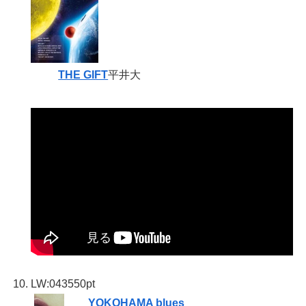
THE GIFT
平井大
LW:04
3550pt
YOKOHAMA blues