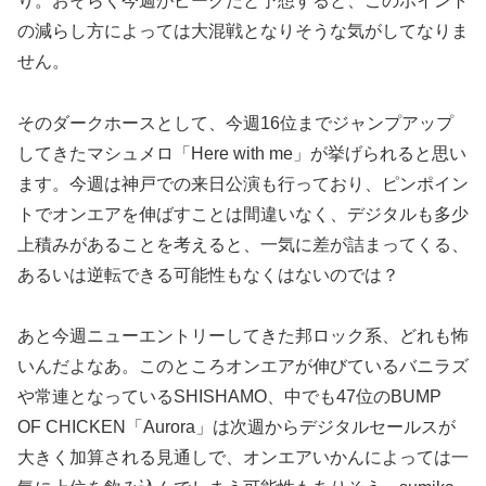
り。おそらく今週がピークだと予想すると、このポイント
の減らし方によっては大混戦となりそうな気がしてなりま
せん。
そのダークホースとして、今週16位までジャンプアップ
してきたマシュメロ「Here with me」が挙げられると思い
ます。今週は神戸での来日公演も行っており、ピンポイン
トでオンエアを伸ばすことは間違いなく、デジタルも多少
上積みがあることを考えると、一気に差が詰まってくる、
あるいは逆転できる可能性もなくはないのでは？
あと今週ニューエントリーしてきた邦ロック系、どれも怖
いんだよなあ。このところオンエアが伸びているバニラズ
や常連となっているSHISHAMO、中でも47位のBUMP
OF CHICKEN「Aurora」は次週からデジタルセールスが
大きく加算される見通しで、オンエアいかんによっては一