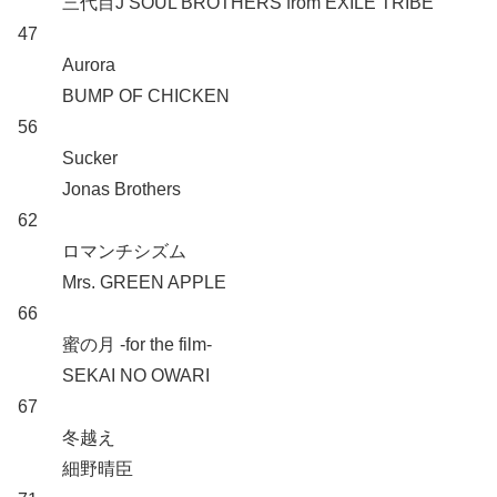
三代目J SOUL BROTHERS from EXILE TRIBE
47
Aurora
BUMP OF CHICKEN
56
Sucker
Jonas Brothers
62
ロマンチシズム
Mrs. GREEN APPLE
66
蜜の月 -for the film-
SEKAI NO OWARI
67
冬越え
細野晴臣