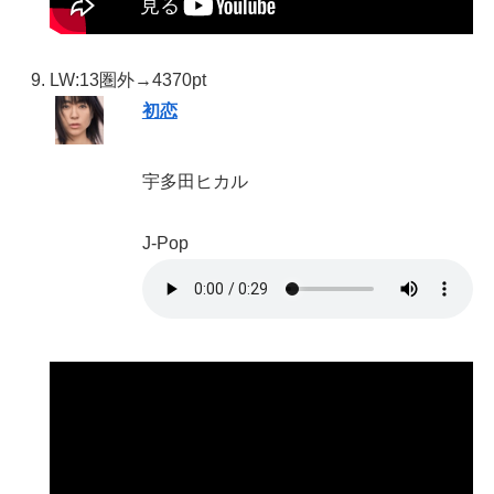
LW:13
圏外→4370pt
初恋
宇多田ヒカル
J-Pop