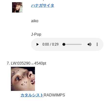
ハナガサイタ
aiko
J-Pop
LW:03
5290→4540pt
カタルシスト
RADWIMPS