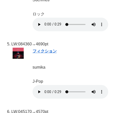
ロック
LW:08
4360→4690pt
フィクション
sumika
J-Pop
LW:04
5170→4570pt