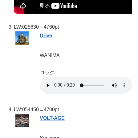
LW:02
5630→4760pt
Drive
WANIMA
ロック
LW:05
4450→4700pt
VOLT-AGE
Suchmos