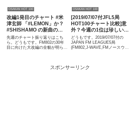
た"忖度"オンエアにリスナーも呆
が、また来週からは暑い日に逆戻
れかえる？これを見ると一目瞭
りらしいですね。サマソニは例年
OSAKAN HOT 100
OSAKAN HOT 100
然、ぜひご活用を。どうもです。
に比べると割と過ごしやすい、プ
改編1発目のチャート #米
[2019/07/07付JFL5局
さてサマーソニックも何とか終了
レイしやすい環境で繰り広げられ
し、今週辺りは...
てるんでしょうか？そんな中、
津玄師 「#LEMON」か？
HOT100チャート比較]意
チ...
#SHISHAMO の新曲の感
外？今週の1位は珍しいこ
想？ #FM802 OSAKAN
とになっています。
先週のチャート振り返りはこち
どうもです。2019/07/07付の
HOT 100 4/1付チャート展
ら。どうもです。FM802の30年
JAPAN FM LEAGUE5局
目に向けた大改編の全貌が明らか
(FM802,J-WAVE,FMノースウェ
望 #802HOT100
になりました。こちらで詳しく紹
ーブ,ZIP-FM,CROSS FM)の
介しておりますので是非ご覧にな
HOT100チャートを比較します。
ってください。平日を中心に番組
全国で今、どんな曲が人気なの
スポンサーリンク
数が増えた、1時間や2時間の番
か、一目で確認できます。ぜ...
組が出来たことで選曲傾向が変...