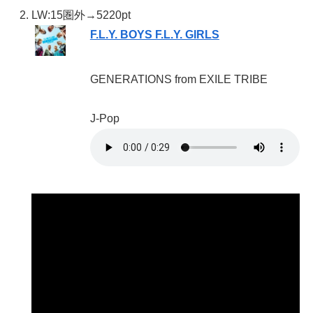
LW:15
圏外→5220pt
F.L.Y. BOYS F.L.Y. GIRLS
GENERATIONS from EXILE TRIBE
J-Pop