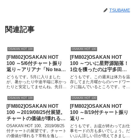
TSUBAME
関連記事
OSAKAN HOT 100
OSAKAN HOT 100
[FM802]OSAKAN HOT
[FM802]OSAKAN HOT
100 ～5/6付チャート振り
100 ～ついに星野源陥落！
返り～アリアナ「No tears
1位を獲ったのは宇多田？
left to cry」早くも6位に、
バクナン？いきもの？それ
どうもです。5月に入りました
どうもです。この週末は体力を温
次週1位か？
とも…。2019/02/03付チャ
が、暑かったり中途半端に寒かっ
存してまた月曜からのハードワー
たりと安定してませんね。先日も
クに臨んでいるところです。それ
ート振り返り！
メイストームとかいう暴風が吹く
では今週のチャートを振り返りま
わ雷ゴロゴロだわで大変でした。
しょう。OSAKAN HOT 100、今
OSAKAN HOT 100
OSAKAN HOT 100
ただでさえ具合がこのところ良く
週のチャート
[FM802]OSAKAN HOT
[FM802]OSAKAN HOT
ない上にこの気候の変化で体調管
LW:035190ptNo.999go!go!vanilla
理も大変ですね。そんな中今週は
sLW:...
100 ～2019/08/25付展望。
100 ～8/19付チャート振り
毎...
チャートの価値が壊れる？
返り～
常軌を逸した”忖度”オンエ
OSAKAN HOT 100、2019/08/25
どうもです。お盆が終わってお仕
アにリスナーも呆れかえ
付チャートの展望です。チャート
事モードの方も多いでしょう。だ
の価値が壊れる？常軌を逸し
いぶん涼しい日が増えてきました
る？。