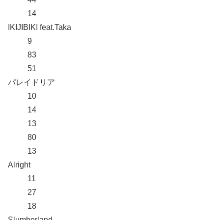
14
IKIJIBIKI feat.Taka
9
83
51
パレイドリア
10
14
13
80
13
Alright
11
27
18
Slumberland