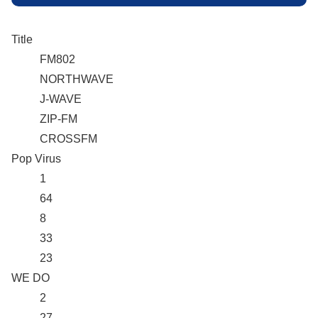
Title
FM802
NORTHWAVE
J-WAVE
ZIP-FM
CROSSFM
Pop Virus
1
64
8
33
23
WE DO
2
27