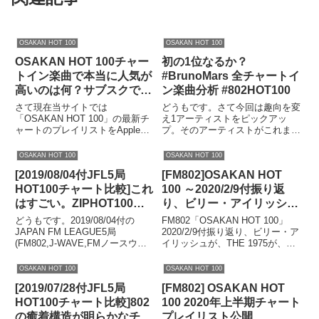
OSAKAN HOT 100
OSAKAN HOT 100
OSAKAN HOT 100チャー
初の1位なるか？
トイン楽曲で本当に人気が
#BrunoMars 全チャートイ
高いのは何？サブスクで調
ン楽曲分析 #802HOT100
べてみた。指数”99″のすご
さて現在当サイトでは
どうもです。さて今回は趣向を変
い曲が2つも。
「OSAKAN HOT 100」の最新チ
え1アーティストをピックアッ
ャートのプレイリストをApple
プ。そのアーティストがこれまで
MusicとSpotifyに(非公式ではあ
OSAKAN HOT 100にどのように
りますが)アップしております。
チャートインしたかを見ること
OSAKAN HOT 100
OSAKAN HOT 100
しかし実際、このチャートイン楽
で、当時を懐かしんだり、ブレイ
[2019/08/04付JFL5局
[FM802]OSAKAN HOT
曲は世界でどれくらい人気がある
クのきっかけを知ったり、はたま
のか。No.1...
た今後のチャートの傾向に...
HOT100チャート比較]これ
100 ～2020/2/9付振り返
はすごい。ZIPHOT100の
り、ビリー・アイリッシュ
結果に思わずうなる。
が、THE 1975が、ヒゲダ
どうもです。2019/08/04付の
FM802「OSAKAN HOT 100」
ンを止めたのか？
JAPAN FM LEAGUE5局
2020/2/9付振り返り、ビリー・ア
(FM802,J-WAVE,FMノースウェ
イリッシュが、THE 1975が、ヒ
ーブ,ZIP-FM,CROSS FM)の
ゲダンを止めたのか？これを見れ
HOT100チャートを比較します。
ば一目瞭然。ぜひ確認ください。
OSAKAN HOT 100
OSAKAN HOT 100
全国で今、どんな曲が人気なの
どうもです。いやあ一気に寒くな
[2019/07/28付JFL5局
[FM802] OSAKAN HOT
か、一目で確認できます。ぜ...
りましたねえ。ということで早速
それ...
HOT100チャート比較]802
100 2020年上半期チャート
の癒着構造が明らかなチャ
プレイリスト公開