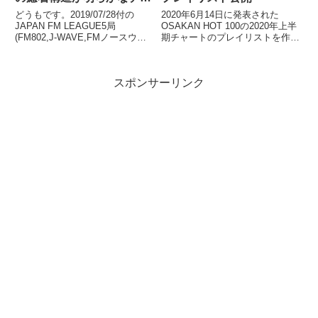
ート
どうもです。2019/07/28付の
2020年6月14日に発表された
JAPAN FM LEAGUE5局
OSAKAN HOT 100の2020年上半
(FM802,J-WAVE,FMノースウェ
期チャートのプレイリストを作成
ーブ,ZIP-FM,CROSS FM)の
しました。こちらでタップリ聴く
HOT100チャートを比較します。
ことが出来ますのでぜひご活用く
全国で今、どんな曲が人気なの
ださい。なお、こちらのサイトで
スポンサーリンク
か、一目で確認できます。ぜ...
はその他ストリーミングサイトへ
のリンクとラン...