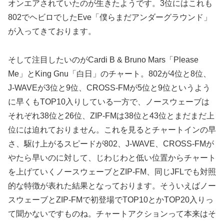
オンエアされていたのが生きたようです。3位にはこれも
802でヘビロでしたEve「僕らまだアンダーグラウンド」
が入ってきております。
そして注目したいのがCardi B & Bruno Mars「Please
Me」とKing Gnu「白日」のチャート。802が4位と8位、
J-WAVEが3位と9位、CROSS-FMが5位と9位というよう
に早くもTOP10入りしている一方で、ノースウェーブは
それぞれ38位と26位、ZIP-FMは38位と43位とまだまだ上
位には迫れておりません。これを見るとチャートインの早
さ、駆け上がるスピードが802、J-WAVE、CROSS-FMが
やたら早いのに対して、じわじわと低い位置からチャート
を上げていくノースウェーブとZIP-FM、同じJFLでも対照
的な特徴が表れた結果となっております。そういえばノー
スウェーブとZIP-FMで初登場でTOP10とかTOP20入りっ
て聞かないですものね。チャートアクションって本来はそ