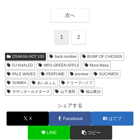
次へ
1
2
OSAKAN HOT 100
back number
BUMP OF CHICKEN
DJ KHALED
MRS.GREEN APPLE
Mura Masa
PALE WAVES
PERFUME
preview
SUCHMOS
SUMIKA
あいみょん
クリープハイプ
サザンオールスターズ
山下達郎
福山雅治
シェアする
X
Facebook
はてブ
LINE
コピー