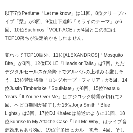
以下7位Perfume「Let me know」は11回。8位クリープハ
イプ「栞」が3回、9位山下達郎「ミライのテーマ」が6
回、10位Suchmos「VOLT-AGE」が4回とこの3曲は
TOP10落ちが決定的かもしれません。
変わってTOP10圏外。11位[ALEXANDROS]「Mosquito
Bite」が3回、12位EXILE「Heads or Tails」は7回。ただ
デジタルセールスが急降下でアルバムの上積みも厳しそ
う。13位菅田将暉「ロングホープ・フィリア」が5回、14
位Justin Timberlake「SoulMate」が8回、15位Years &
Years「If You’re Over Me」はフジロック特需が切れて2
回、ヘビロ期間が終了した16位Jorja Smith「Blue
Lights」は3回、17位DJ Khaledは前述のように11回、18
位Sunrise In My Attache Case「Tell Me Why」はライブ音
源効果もあり8回、19位宇多田ヒカル「初恋」4回、そし