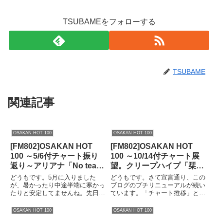
TSUBAMEをフォローする
TSUBAME
関連記事
OSAKAN HOT 100
OSAKAN HOT 100
[FM802]OSAKAN HOT
[FM802]OSAKAN HOT
100 ～5/6付チャート振り
100 ～10/14付チャート展
返り～アリアナ「No tears
望。クリープハイプ「栞」
left to cry」早くも6位に、
危うし？ミスチル「重力と
どうもです。5月に入りました
どうもです。さて宣言通り、この
次週1位か？
呼吸」リリースで逆転か？
が、暑かったり中途半端に寒かっ
ブログのプチリニューアルが続い
たりと安定してませんね。先日も
ています。「チャート推移」とい
おススメ洋楽「酒パンチ」
メイストームとかいう暴風が吹く
うボタンで、ここから各々楽曲の
わ雷ゴロゴロだわで大変でした。
ページにジャンプし、そこでこれ
OSAKAN HOT 100
OSAKAN HOT 100
ただでさえ具合がこのところ良く
までのチャートの推移を確認でき