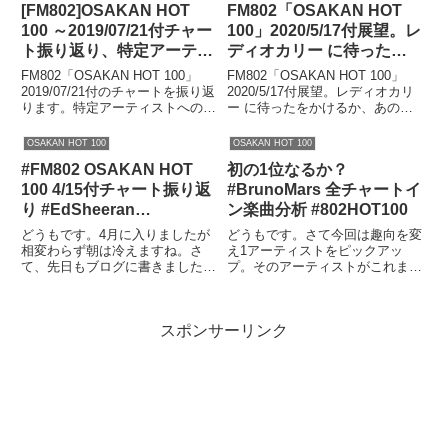
[FM802]OSAKAN HOT
FM802「OSAKAN HOT
ない上にこの気候の変化で体調管
るという仕組みになっています。
理も大変ですね。そんな中今週は
また、このページでapple ...
100 ～2019/07/21付チャー
100」2020/5/17付展望。レ
毎...
ト振り返り、特定アーティ
ディオカリー に待ったを
ストへのゴリ押しと忖度で
かけるか、あのバンドがオ
FM802「OSAKAN HOT 100」
FM802「OSAKAN HOT 100」
固められたこのチャートに
ンエア急浮上!
2019/07/21付のチャートを振り返
2020/5/17付展望。レディオカリ
ります。特定アーティストへのゴ
ー に待ったをかけるか、あのバ
未来はあるのか…。
リ押しと忖度で固められたこのチ
ンドがオンエア急浮上!どうも。
ャートに未来はあるのか。変わら
お待たせしました。OSAKAN
OSAKAN HOT 100
OSAKAN HOT 100
ぬ悪しき体質がまた明るみに…。
HOT 100、今週5月17日付の展望
#FM802 OSAKAN HOT
初の1位なるか？
どうもです。先日から一部のペー
をお届けします。オンエア数か
ジで書い...
ら...
100 4/15付チャート振り返
#BrunoMars 全チャートイ
り #EdSheeran
ン楽曲分析 #802HOT100
#ShapeOfYou 前人未踏の
どうもです。4月に入りましたが
どうもです。さて今回は趣向を変
偉業達成 #802HOT100
相変わらず朝は冷えますね。さ
え1アーティストをピックアッ
て、先日もブログに書きました、
プ。そのアーティストがこれまで
アリアナグランデの4/27に出るで
OSAKAN HOT 100にどのように
あろう新曲のタイトルが「No
チャートインしたかを見ること
Tears Left To Cry」らしいという
で、当時を懐かしんだり、ブレイ
スポンサーリンク
ツイートでいっぱいになってます
クのきっかけを知ったり、はたま
ね。流す涙...
た今後のチャートの傾向に...