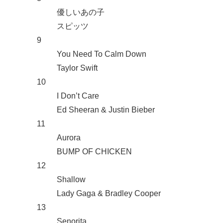
優しいあの子
スピッツ
9
You Need To Calm Down
Taylor Swift
10
I Don’t Care
Ed Sheeran & Justin Bieber
11
Aurora
BUMP OF CHICKEN
12
Shallow
Lady Gaga & Bradley Cooper
13
Senorita