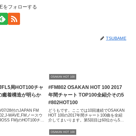
MEをフォローする
TSUBAME
OSAKAN HOT 100
8付JFL5局HOT100チャ
#FM802 OSAKAN HOT 100 2017
2の癒着構造が明らか
年間チャート TOP100全紹介その5
#802HOT100
07/28付のJAPAN FM
どうもです。ここでは10回連続でOSAKAN
02,J-WAVE,FMノースウ
HOT 100の2017年間チャート100曲を全紹
ROSS FM)のHOT100チャ
介してまいります。第5回目は60位から51
。全国で今、どんな曲が
位までの紹介です。なお、以下のブログで
確認できます。ぜ...
も全曲紹介していますのでぜひ参考になさ
OSAKAN HOT 100
ってください。集計期間は2...