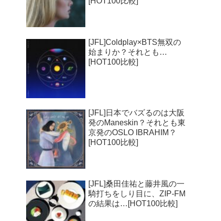
[HOT100比較]
[JFL]Coldplay×BTS無双の
始まりか？それとも…
[HOT100比較]
[JFL]日本でバズるのは大阪
発のManeskin？それとも東
京発のOSLO IBRAHIM？
[HOT100比較]
[JFL]桑田佳祐と藤井風の一
騎打ちをしり目に、ZIP-FM
の結果は…[HOT100比較]