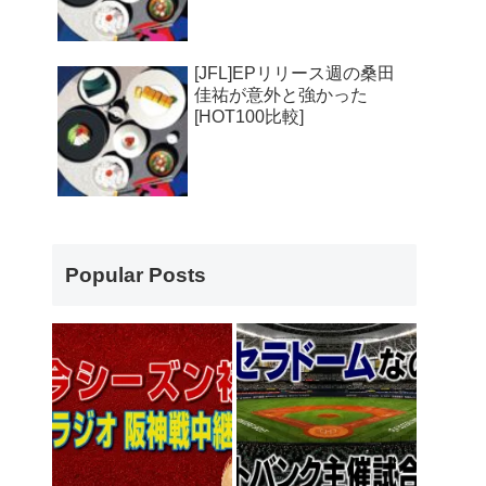
[JFL]EPリリース週の桑田
佳祐が意外と強かった
[HOT100比較]
Popular Posts