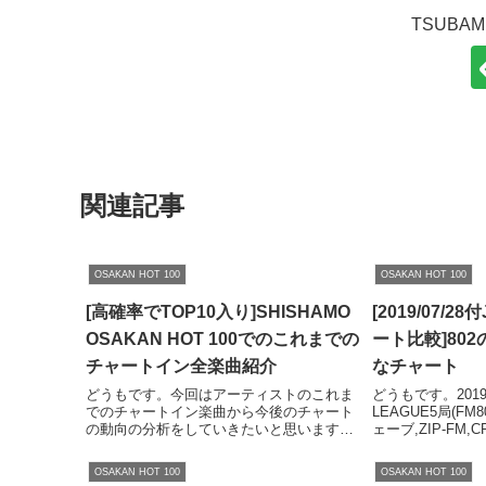
TSUBA
関連記事
OSAKAN HOT 100
OSAKAN HOT 100
[高確率でTOP10入り]SHISHAMO
[2019/07/2
OSAKAN HOT 100でのこれまでの
ート比較]80
チャートイン全楽曲紹介
なチャート
どうもです。今回はアーティストのこれま
どうもです。2019/
でのチャートイン楽曲から今後のチャート
LEAGUE5局(FM8
の動向の分析をしていきたいと思います。
ェーブ,ZIP-FM,C
今回は女性3人組ロックバンド・
ートを比較します
SHISHAMOのOSAKAN HOT 100でのこれ
人気なのか、一目で
OSAKAN HOT 100
OSAKAN HOT 100
までのチャートイン全楽曲をご紹介しま