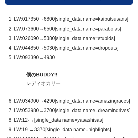
LW:01
7350→6800
[single_data name=kaibutsusans]
LW:07
3600→6500
[single_data name=parabolas]
LW:02
6090→5380
[single_data name=stupids]
LW:04
4850→5030
[single_data name=dropouts]
LW:09
3390→4930
僕のBUDDY!!
レディオカリー
LW:03
4900→4290
[single_data name=amazingraces]
LW:05
3980→3700
[single_data name=dreamindrives]
LW:12
-→
[single_data name=yasashisas]
LW:19
-→3370
[single_data name=highlights]