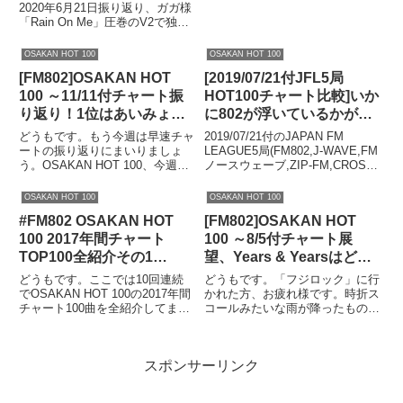
えてきたぞ
2020年6月21日振り返り、ガガ様
阪桐蔭が優勝しましたが、あの
「Rain On Me」圧巻のV2で独
時...
走、2020年間1位がはっきり見え
てきたか？どうもです。今週は注
OSAKAN HOT 100
OSAKAN HOT 100
目の新譜がぎっしりでしたね。昨
[FM802]OSAKAN HOT
[2019/07/21付JFL5局
日にはビヨンセが「黒人奴隷解
放...
100 ～11/11付チャート振
HOT100チャート比較]いか
り返り！1位はあいみょん
に802が浮いているかがよ
か？back numberか？そ
く分かるチャート
どうもです。もう今週は早速チャ
2019/07/21付のJAPAN FM
して洋楽が1位を明け渡し
ートの振り返りにまいりましょ
LEAGUE5局(FM802,J-WAVE,FM
う。OSAKAN HOT 100、今週の
ノースウェーブ,ZIP-FM,CROSS
て53週。THE 1975などの
チャートLW:027320pt今夜このま
FM)のHOT100チャートを比較し
動向は？
まあいみょんLW:016350ptオール
ます。全国のチャートが一目で確
OSAKAN HOT 100
OSAKAN HOT 100
ドファッションback numberJ-
認できます。ぜひご覧くださ
#FM802 OSAKAN HOT
[FM802]OSAKAN HOT
PopLW:05546...
い。。JAPAN...
100 2017年間チャート
100 ～8/5付チャート展
TOP100全紹介その1
望、Years & Yearsはどこ
#802HOT100
まで上がるか？
どうもです。ここでは10回連続
どうもです。「フジロック」に行
でOSAKAN HOT 100の2017年間
かれた方、お疲れ様です。時折ス
チャート100曲を全紹介してまい
コールみたいな雨が降ったものの
ります。第1回目は100位から91
(これは毎年よくあること)、好天
位までの紹介です。なお、以下の
と猛暑の中3日間無事に開催され
ブログでも全曲紹介していますの
たようですね。FM802でもライ
スポンサーリンク
でぜひ参考になさってください。
ブ音源がオンエアされていて臨場
集計期間は...
感を少しでも味わっている方...