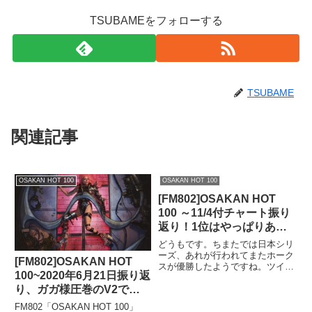
TSUBAMEをフォローする
TSUBAME
関連記事
OSAKAN HOT 100
OSAKAN HOT 100
[FM802]OSAKAN HOT
100 ～11/4付チャート振り
返り！1位はやっぱりあの
バンドだった。そして洋楽
どうもです。ちまたでは日本シリ
が1位を明け渡してついに
ーズ、あれが行われてまたホーク
[FM802]OSAKAN HOT
スが優勝したようですね。ツイー
丸1年経過。果たしてどう
100~2020年6月21日振り返
ト上では「またかよ、つまらん」
なる？
という書き込みがちらほらと見ら
り、ガガ様圧巻のV2で独
れました。そういえば夏の高校野
走、年間1位もはっきり見
FM802「OSAKAN HOT 100」
球も、金足農ミラクルを退けて大