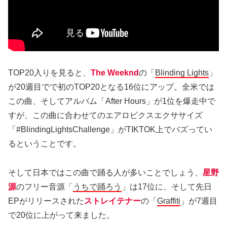
TOP20入りを見ると、
The Weeknd
の「
Blinding Lights
」
が20週目でで初のTOP20となる16位にアップ。全米では
この曲、そしてアルバム「After Hours」が1位を爆走中で
すが、この曲に合わせてのエアロビクスエクササイズ
「#BlindingLightsChallenge」がTIKTOK上でバズってい
るということです。
そして日本ではこの曲で踊る人が多いことでしょう、
星野
源
のフリー音源「
うちで踊ろう
」は17位に、そして先日
EPがリリースされた
ストレイテナー
の「
Graffiti
」が7週目
で20位に上がって来ました。